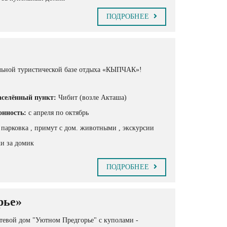
ПОДРОБНЕЕ
альной туристической базе отдыха «КЫПЧАК»!
селённый пункт:
Чибит (возле Акташа)
онность:
с апреля по октябрь
, парковка
, примут с дом. животными
, экскурсии
ки за домик
ПОДРОБНЕЕ
рье»
тевой дом "Уютном Предгорье" с куполами -