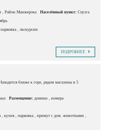
ки
, Район Манжерока
Населённый пункт:
Соузга
ябрь
, парковка
, экскурсии
ПОДРОБНЕЕ
Находится ближе к горе, рядом магазины в 5
мал
Размещение:
домики
, номера
ы
, кухня
, парковка
, примут с дом. животными
,