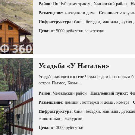
Район:
По Чуйскому тракту
, Улаганский район
На
Размещение:
коттеджи и дома
Сезонность:
кругл
Инфраструктура:
баня
, беседки, мангалы
, кухня
Цена:
от 5000 руб/сутки за коттедж
Усадьба «У Натальи»
Усадьба находится в селе Чемал рядом с сосновым б
остров Патмос, Козья ...
Район:
Чемальский район
Населённый пункт:
Че
Размещение:
домики
, коттеджи и дома
, номера
С
Инфраструктура:
баня
, беседки, мангалы
, детска
животными
, экскурсии
Цена:
от 3000 руб/сутки