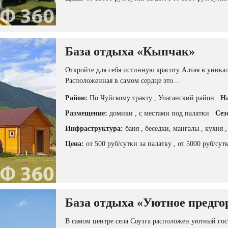
База отдыха «Кыпчак»
Откройте для себя истинную красоту Алтая в уник
Расположенная в самом сердце это...
Район:
По Чуйскому тракту
, Улаганский район
На
Размещение:
домики
, с местами под палатки
Сез
Инфраструктура:
баня
, беседки, мангалы
, кухня
Цена:
от 500 руб/сутки за палатку
, от 5000 руб/сут
База отдыха «Уютное предго
В самом центре села Соузга расположен уютный гос