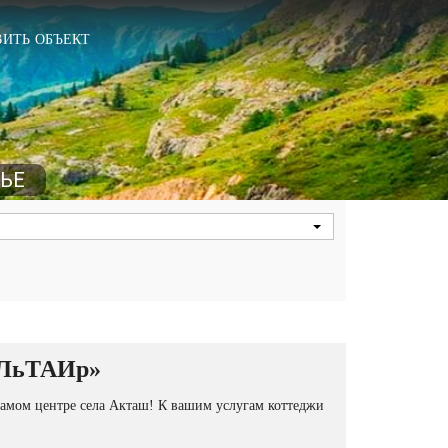
ИТЬ ОБЪЕКТ
ЛЬЕ
АЛьТАИр»
амом центре села Акташ! К вашим услугам коттеджи