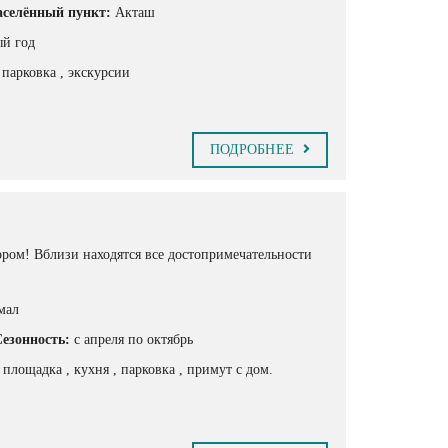
селённый пункт:
Акташ
ый год
, парковка
, экскурсии
ПОДРОБНЕЕ
ором! Вблизи находятся все достопримечательности
мал
езонность:
с апреля по октябрь
я площадка
, кухня
, парковка
, примут с дом.