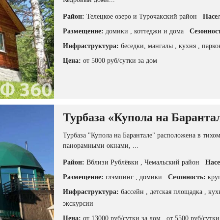
Район:
Телецкое озеро и Турочакский район
Насе
Размещение:
домики
, коттеджи и дома
Сезоннос
Инфраструктура:
беседки, мангалы
, кухня
, парк
Цена:
от 5000 руб/сутки за дом
Турбаза «Купола на Баранта
Турбаза "Купола на Барантале" расположена в тихо
панорамными окнами, ...
Район:
Вблизи Рублёвки
, Чемальский район
Насе
Размещение:
глэмпинг
, домики
Сезонность:
кру
Инфраструктура:
бассейн
, детская площадка
, ку
экскурсии
Цена:
от 13000 руб/сутки за дом
, от 5500 руб/сутк