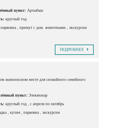
лённый пункт:
Артыбаш
ть:
круглый год
, парковка
, примут с дом. животными
, экскурсии
ПОДРОБНЕЕ
ихом живописном месте для спокойного семейного
лённый пункт:
Элекмонар
ть:
круглый год
, с апреля по октябрь
щадка
, кухня
, парковка
, экскурсии