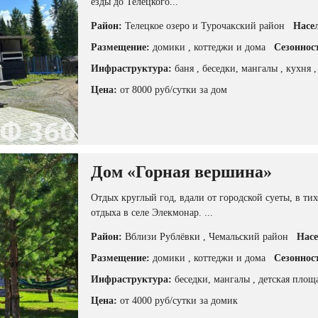
езды до Телецкого...
Район:
Телецкое озеро и Турочакский район
Насе
Размещение:
домики
, коттеджи и дома
Сезоннос
Инфраструктура:
баня
, беседки, мангалы
, кухня
Цена:
от 8000 руб/сутки за дом
Дом «Горная вершина»
Отдых круглый год, вдали от городской суеты, в т
отдыха в селе Элекмонар. ...
Район:
Вблизи Рублёвки
, Чемальский район
Насе
Размещение:
домики
, коттеджи и дома
Сезоннос
Инфраструктура:
беседки, мангалы
, детская пло
Цена:
от 4000 руб/сутки за домик