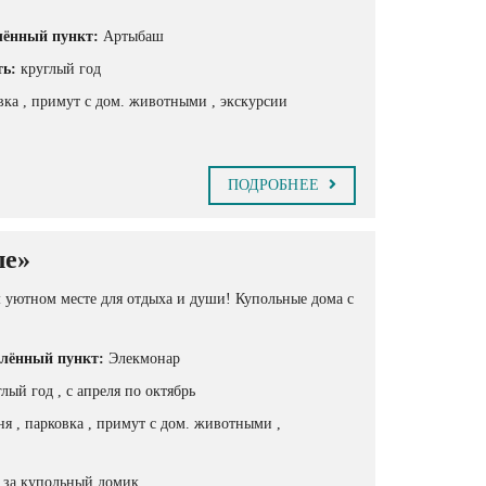
лённый пункт:
Артыбаш
ть:
круглый год
овка
, примут с дом. животными
, экскурсии
ПОДРОБНЕЕ
ле»
м уютном месте для отдыха и души! Купольные дома с
лённый пункт:
Элекмонар
глый год
, с апреля по октябрь
хня
, парковка
, примут с дом. животными
,
и за купольный домик