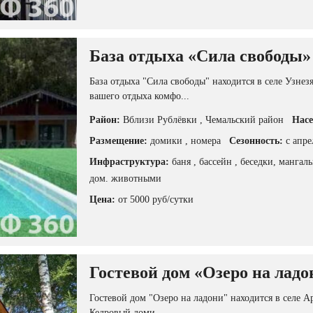
База отдыха «Сила свободы»
База отдыха "Сила свободы" находится в селе Узнез
вашего отдыха комфо...
Район:
Вблизи Рублёвки
, Чемальский район
Насе
Размещение:
домики
, номера
Сезонность:
с апре
Инфраструктура:
баня
, бассейн
, беседки, мангал
дом. животными
Цена:
от 5000 руб/сутки
Гостевой дом «Озеро на ладо
Гостевой дом "Озеро на ладони" находится в селе 
Кедровый доми...